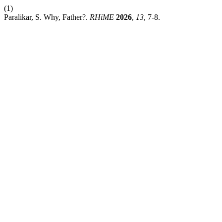
(1)
Paralikar, S. Why, Father?.
RHiME
2026
,
13
, 7-8.